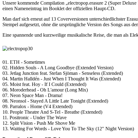
Unsere kommende Compilation „electropop.erasure 2 (Super Deluxe Fa
einen Nameneintrag im Booklet der offiziellen Haupt-CD.
Man darf sich erneut auf 13 Coverversionen unterschiedlichster Erasu
Stempel aufgesetzt, ohne die ursprüngliche Version des Songs aus de
Eine spannende und kurzweilige musikalische Reise, die man als Elek
01. ETH - Sometimes
02. Hidden Souls - A Long Goodbye (Extended Version)
03. Jetlag Junction feat. Stefan Sjöman - Senseless (Extended)
04. Martin Halldén - Just When I Thought It Was (Extended)
05. Moist feat. Hoy - If I Could (Extended)
06. Moroderhead - Oh L'amour (Long Mix)
07. Neon Space Man - Drama!
08. Neonsol - Stayed A Little Late Tonight (Extended)
09. Parralox - Home (V4 Extended)
10. People Theatre And S-Tel - Breathe (Extended)
11. Positronic - Under The Wave
12. Split Vision - Push Me Shove Me
13. Waiting For Words - Love You To The Sky (12" Night Version)