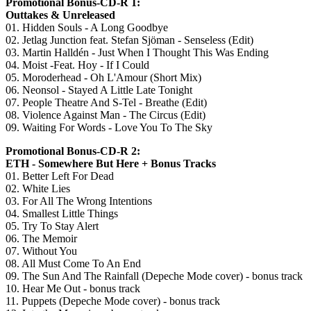
Promotional Bonus-CD-R 1:
Outtakes & Unreleased
01. Hidden Souls - A Long Goodbye
02. Jetlag Junction feat. Stefan Sjöman - Senseless (Edit)
03. Martin Halldén - Just When I Thought This Was Ending
04. Moist -Feat. Hoy - If I Could
05. Moroderhead - Oh L'Amour (Short Mix)
06. Neonsol - Stayed A Little Late Tonight
07. People Theatre And S-Tel - Breathe (Edit)
08. Violence Against Man - The Circus (Edit)
09. Waiting For Words - Love You To The Sky
Promotional Bonus-CD-R 2:
ETH - Somewhere But Here + Bonus Tracks
01. Better Left For Dead
02. White Lies
03. For All The Wrong Intentions
04. Smallest Little Things
05. Try To Stay Alert
06. The Memoir
07. Without You
08. All Must Come To An End
09. The Sun And The Rainfall (Depeche Mode cover) - bonus track
10. Hear Me Out - bonus track
11. Puppets (Depeche Mode cover) - bonus track