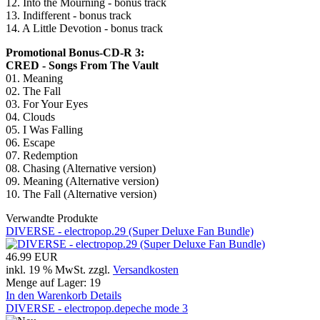
12. Into the Mourning - bonus track
13. Indifferent - bonus track
14. A Little Devotion - bonus track
Promotional Bonus-CD-R 3:
CRED - Songs From The Vault
01. Meaning
02. The Fall
03. For Your Eyes
04. Clouds
05. I Was Falling
06. Escape
07. Redemption
08. Chasing (Alternative version)
09. Meaning (Alternative version)
10. The Fall (Alternative version)
Verwandte Produkte
DIVERSE - electropop.29 (Super Deluxe Fan Bundle)
46.99 EUR
inkl. 19 % MwSt.
zzgl.
Versandkosten
Menge auf Lager:
19
In den Warenkorb
Details
DIVERSE - electropop.depeche mode 3