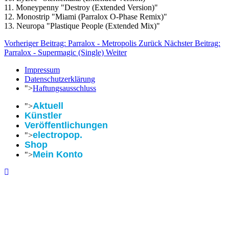
11. Moneypenny "Destroy (Extended Version)"
12. Monostrip "Miami (Parralox O-Phase Remix)"
13. Neuropa "Plastique People (Extended Mix)"
Vorheriger Beitrag: Parralox - Metropolis
Zurück
Nächster Beitrag:
Parralox - Supermagic (Single)
Weiter
Impressum
Datenschutzerklärung
">
Haftungsausschluss
Aktuell
">
Künstler
Veröffentlichungen
electropop.
">
Shop
Mein Konto
">