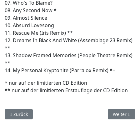
07. Who's To Blame?
08. Any Second Now *
09. Almost Silence
10. Absurd Lovesong
11. Rescue Me (Iris Remix) **
12. Dreams In Black And White (Assemblage 23 Remix)
**
13. Shadow Framed Memories (People Theatre Remix)
**
14. My Personal Kryptonite (Parralox Remix) *+
* nur auf der limitierten CD Edition
** nur auf der limitierten Erstauflage der CD Edition
Vorheriger Beitrag: Vision Talk - Unlike (Digitale Single)
Nächster Bei
Zurück
Weiter