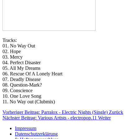
Tracks:
01. No Way Out
02. Hope
03. Mercy
04. Perfect Disaster
05. All My Dreams
06. Rescue Of A Lonely Heart
07. Deadly Disease
08. Question-Mark?
09. Conscience
10. One Love Song
11. No Way out (Clubmix)
Vorheriger Beitrag: Parralox - Electric Nights (Single)
Zurück
Nächster Beitrag: Various Artists - electropop.11
Weiter
Impressum
Datenschutzerklärung